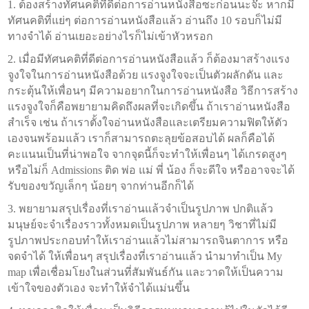
1. ต้องสร้างทัศนคติที่ดีต่อการอ่านหนังสือซะก่อนนะจ๊ะ หากมี
ทัศนคติที่แย่ๆ ต่อการอ่านหนังสือแล้ว อ่านถึง 10 รอบก็ไม่มี
ทางจำได้ อ่านเยอะอย่างไรก็ไม่เข้าหัวหรอก
2. เมื่อมีทัศนคติที่ดีต่อการอ่านหนังสือแล้ว ก็ต้องมาสร้างแรง
จูงใจในการอ่านหนังสือด้วย แรงจูงใจจะเป็นตัวผลักดัน และ
กระตุ้นให้เพื่อนๆ มีความอยากในการอ่านหนังสือ วิธีการสร้าง
แรงจูงใจก็คือพยายามคิดถึงผลที่จะเกิดขึ้น ถ้าเราอ่านหนังสือ
สำเร็จ เช่น ถ้าเราตั้งใจอ่านหนังสือและเตรียมความฟิตให้ตัว
เองจนพร้อมแล้ว เราก็สามารถตะลุยข้อสอบได้ ผลก็คือได้
คะแนนเป็นที่น่าพอใจ จากจุดนี้ก็จะทำให้เพื่อนๆ ได้เกรดสูงๆ
หรือไม่ก็ Admissions ติด พ่อ แม่ พี่ น้อง ก็จะดีใจ หรืออาจจะได้
รับของขวัญเล็กๆ น้อยๆ จากท่านอีกก็ได้
3. พยายามสรุปเรื่องที่เราอ่านแล้วจำเป็นรูปภาพ ปกติแล้ว
มนุษย์จะจำเรื่องราวทั้งหมดเป็นรูปภาพ หลายๆ วิชาที่ไม่มี
รูปภาพประกอบทำให้เราอ่านแล้วไม่สามารถจินตาการ หรือ
จดจำได้ ให้เพื่อนๆ สรุปเรื่องที่เราอ่านแล้ว นำมาทำเป็น My
map เพื่อเชื่อมโยงในส่วนที่สัมพันธ์กัน และวาดให้เป็นความ
เข้าใจของตัวเอง จะทำให้จำได้แม่นขึ้น