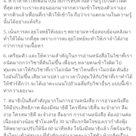
4. หาเวลาติวให้เพื่อน เป็นวิธีการทบทวนความรู้ไปในตัวได้ดี
ที่สุด เพราะเราจะสอนออกมาจากความเข้าใจของตัวเราเอง
หากติวแล้วเพื่อนที่เราติวให้เข้าใจ ถือว่าเราแตกฉานในความรู้
นั้นได้อย่างแท้จริง
5. เน้นการตะลุยโจทย์ให้เยอะๆ พยายามหาข้อสอบย้อนหลังมา
ทำให้ได้มากที่สุด เพราะการตะลุยโจทย์จะทำให้เราจำได้ง่าย
กว่าการอ่านเนื้อหา
6. เตรียมตัว และให้ความสำคัญในการอ่านหนังสือในวิชาที่เรา
ถนัดมากกว่าวิชาที่ดันไม่ขึ้น เพื่อนๆ หลายคนเข้าใจผิด ไป
ทุ่มเทเวลาให้กับวิชาที่เราไม่ถนัด วิชาไหนที่เราไม่ถนัด ดันยัง
ไงมันก็ไม่ขึ้น เสียเวลาเปล่า เอาเวลาไปทุ่มให้กับวิชาที่เราทำได้
ให้ชัวร์ดีกว่า จะได้เอาคะแนนไปถัวเฉลี่ยกับวิชาอื่นๆ แบบนี้เข้า
ท่ากว่าเยอะนะ
7. สมาธิเป็นสิ่งสำคัญมากในการอ่านหนังสือ การอ่านหนังสือ
ให้มีประสิทธิภาพ ต้องมีสมาธิดี ใครที่สมาธิสั้น จะจำยาก ลืม
ง่าย ใครสมาธิดี จะจำง่าย ลืมยาก การอ่านหนังสือ ต้องอ่านต่อ
เนื่องอย่างน้อย ชั่วโมงครึ่ง 30 นาทีแรกจิตใจของเรากำลังฟุ้ง
ให้พยายามปรับให้นิ่ง 60 นาทีหลัง ใจนิ่งมีสมาธิแล้ว ก็พร้อมรับ
สิ่งใหม่ เข้าสู่สมอง ที่สำคัญอย่าเอาขยะมาใส่หัว ห้ามคิดเรื่อง