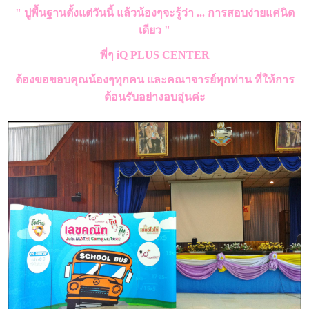
" ปูพื้นฐานตั้งแต่วันนี้ แล้วน้องๆจะรู้ว่า ... การสอบง่ายแค่นิด
เดียว "
พี่ๆ iQ PLUS CENTER
ต้องขอขอบคุณน้องๆทุกคน และคณาจารย์ทุกท่าน ที่ให้การ
ต้อนรับอย่างอบอุ่นค่ะ