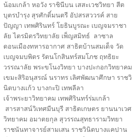
น้อมเกล้า หอวัง ราชินีบน เสสะเวชวิทยา สีต
บุตรบำรุง สุรศักดิ์มนตรี อัปสรสววรค์ สาย
ปัญญา เทพศิรินทร์ โยธินบูรณะ เบญจมราชา
ลัย ไตรมิตรวิทยาลัย เพ็ญสมิทธ์ ลาซาล
ดอนเมืองทหารอากาศ สาธิตบ้านสมเด็จ วัด
เบญจมบพิตร รัตนโกสินทร์สมโภช ฤทธิยะ
วรรณาลัย พระขโนงวิทยา บางปะกอกวิทยาคม
เขมะสิริอนุสรณ์ นราทร เลิศพัฒนาศึกษา ราชวิ
นิตบางเเก้ว บางกะปิ เทพลีลา
เจ้าพระยาวิทยาคม เทพศิรินทร์ร่มเกล้า
สารสาสน์วิเทศมีนบุรี สาธิตเกษตร ยานนาเวศ
วิทยาคม อมาตยกุล สุวรรณสุทธารามวิทยา
ราชนันทาจารย์สามเสน ราชวินิตบางแคปาน