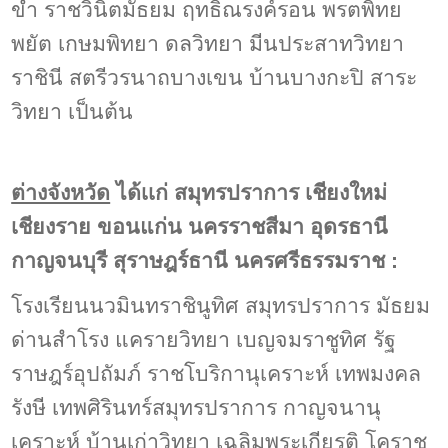
ขำ ราชวินิตมัธยม ฤทธิณรงค์รอน พรตพิทย
พยัต เกษมพิทยา ดลวิทยา มีนประสาทวิทยา
ราชินี สตรีวรนาถบางเขน บ้านบางกะปิ สาระ
วิทยา เป็นต้น
ต่างจังหวัด
ได้เเก่ สมุทรปราการ เชียงใหม่
เชียงราย ขอนแก่น นครราชสีมา อุดรธานี
กาญจนบุรี สุราษฎร์ธานี นครศรีธรรมราช :
โรงเรียนนวมินทราชินูทิศ สมุทรปราการ มัธยม
ด่านสำโรง แครายวิทยา เบญจมราชูทิศ รัฐ
ราษฎร์อุปถัมภ์ ราชโบริกานุเคราะห์ เทพมงคล
รังษี เทพศิรินทร์สมุทรปราการ กาญจนานุ
เคราะห์ บ้านเก่าวิทยา เฉลิมพระเกียรติ โคราช